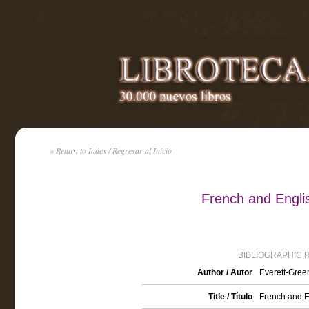
« Return to Index / Regresar al Inicio
French and Engli
BIBLIOGRAPHIC 
Author / Autor
Everett-Gree
Title / Título
French and En