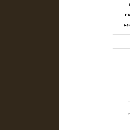
ETe
Rel
t