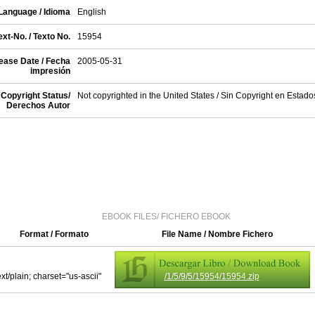
Language / Idioma
English
xt-No. / Texto No.
15954
ease Date / Fecha
2005-05-31
impresión
Copyright Status/
Not copyrighted in the United States / Sin Copyright en Estad
Derechos Autor
EBOOK FILES/ FICHERO EBOOK
Format / Formato
File Name / Nombre Fichero
ext/plain; charset="us-ascii"
/1/5/9/5/15954/15954.zip