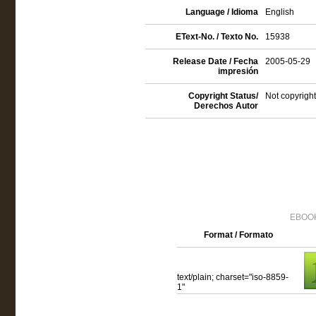
Language / Idioma
English
EText-No. / Texto No.
15938
Release Date / Fecha
2005-05-29
impresión
Copyright Status/
Not copyright
Derechos Autor
EBOOK
Format / Formato
text/plain; charset="iso-8859-
1"