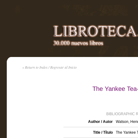
« Return to Index / Regresar al Inicio
The Yankee Tea-
BIBLIOGRAPHIC 
Author / Autor
Watson, Henr
Title / Título
The Yankee T