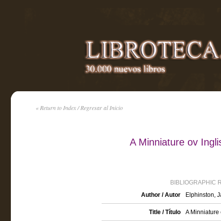
« Return to Index / Regresar al Inicio
A Minniature ov Ingl
BIBLIOGRAPHIC 
Author / Autor
Elphinston, 
Title / Título
A Minniature