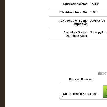
Language / Idioma
English
EText-No. / Texto No.
15901
Release Date / Fecha
2005-05-25
impresión
Copyright Status/
Not copyright
Derechos Autor
EBOOK
Format / Formato
text/plain; charset="iso-8859-
1"