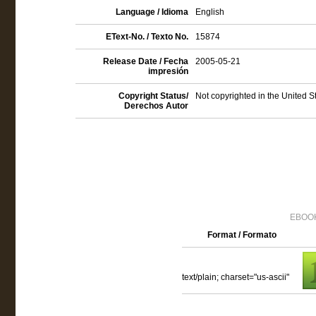
Language / Idioma
English
EText-No. / Texto No.
15874
Release Date / Fecha
2005-05-21
impresión
Copyright Status/
Not copyrighted in the United S
Derechos Autor
EBOOK
Format / Formato
text/plain; charset="us-ascii"