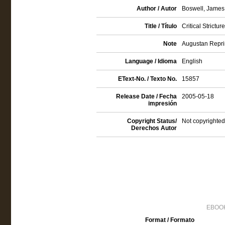
Author / Autor
Boswell, James
Title / Título
Critical Strictu
Note
Augustan Reprin
Language / Idioma
English
EText-No. / Texto No.
15857
Release Date / Fecha
2005-05-18
impresión
Copyright Status/
Not copyrighted
Derechos Autor
EBOOK
Format / Formato