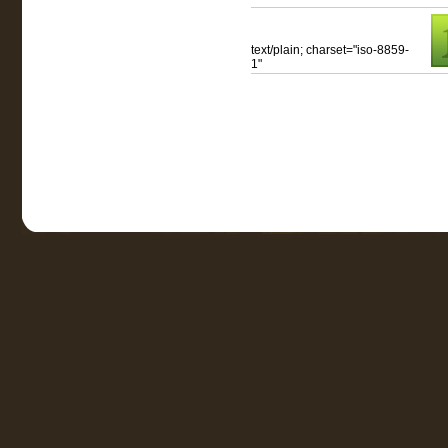
text/plain; charset="iso-8859-
1"