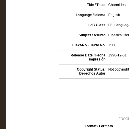
Title / Título
Charmides
Language / Idioma
English
LoC Class
PA: Language
Subject / Asunto
Classical lite
EText-No. / Texto No.
1580
Release Date / Fecha
1998-12-01
impresión
Copyright Status/
Not copyright
Derechos Autor
EBOOK
Format / Formato