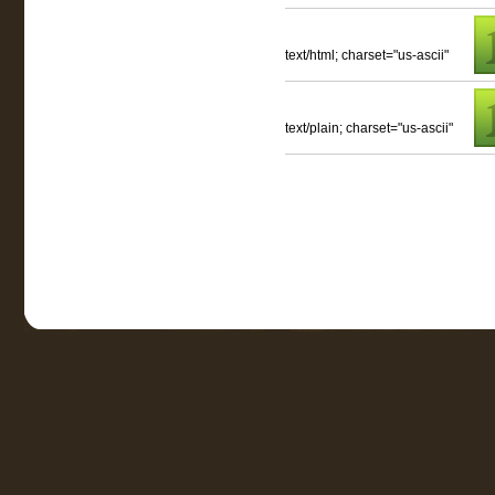
text/html; charset="us-ascii"
text/plain; charset="us-ascii"