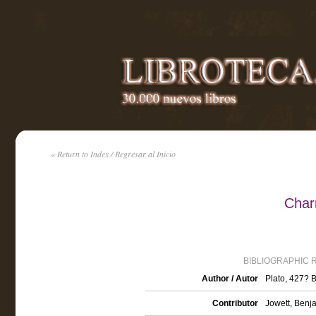
« Return to Index / Regresar al Inicio
Char
BIBLIOGRAPHIC 
Author / Autor
Plato, 427?
Contributor
Jowett, Benja