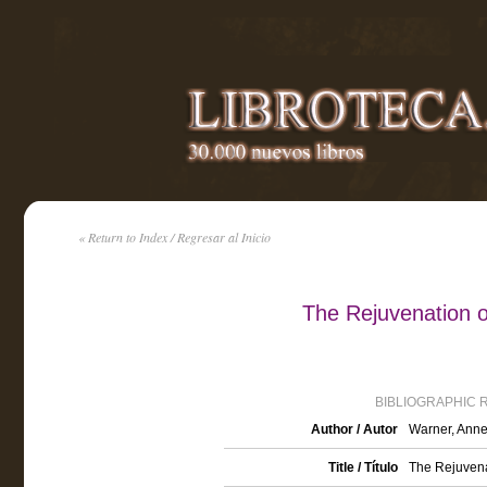
« Return to Index / Regresar al Inicio
The Rejuvenation 
BIBLIOGRAPHIC 
Author / Autor
Warner, Ann
Title / Título
The Rejuvena