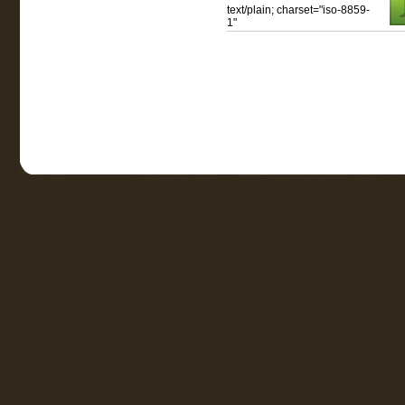
text/plain; charset="iso-8859-
1"