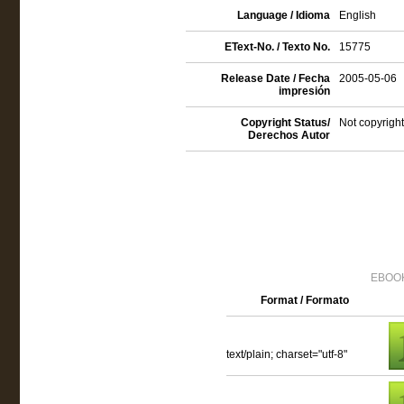
Language / Idioma
English
EText-No. / Texto No.
15775
Release Date / Fecha
2005-05-06
impresión
Copyright Status/
Not copyright
Derechos Autor
EBOOK
Format / Formato
text/plain; charset="utf-8"