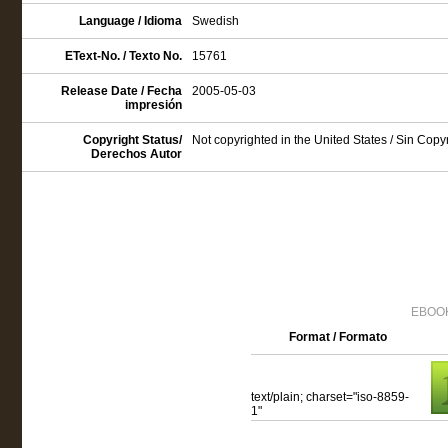
Language / Idioma
Swedish
EText-No. / Texto No.
15761
Release Date / Fecha
2005-05-03
impresión
Copyright Status/
Not copyrighted in the United States / Sin Cop
Derechos Autor
EBOOK
Format / Formato
text/plain; charset="iso-8859-
1"