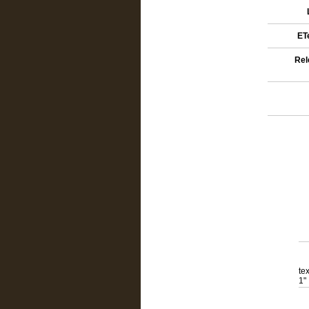
ETe
Rel
te
1"