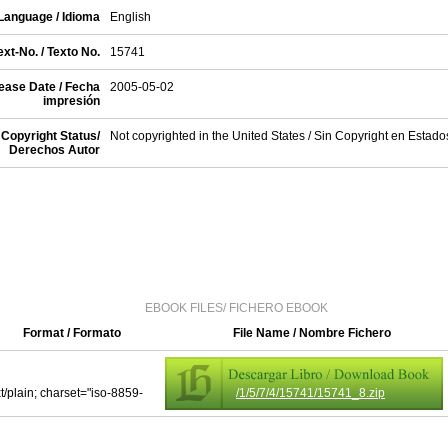
Language / Idioma
English
xt-No. / Texto No.
15741
ease Date / Fecha
2005-05-02
impresión
Copyright Status/
Not copyrighted in the United States / Sin Copyright en Estad
Derechos Autor
EBOOK FILES/ FICHERO EBOOK
Format / Formato
File Name / Nombre Fichero
xt/plain; charset="iso-8859-
/1/5/7/4/15741/15741_8.zip