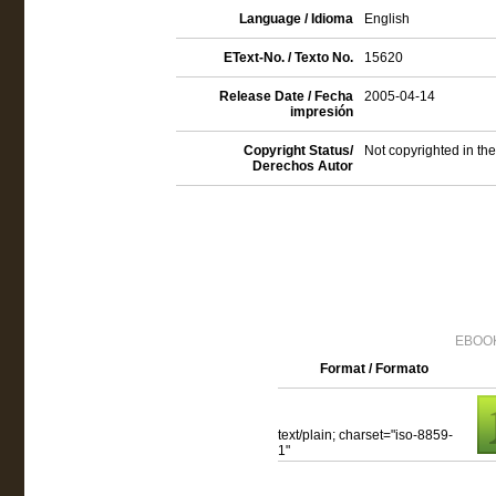
Language / Idioma
English
EText-No. / Texto No.
15620
Release Date / Fecha
2005-04-14
impresión
Copyright Status/
Not copyrighted in th
Derechos Autor
EBOOK
Format / Formato
text/plain; charset="iso-8859-
1"