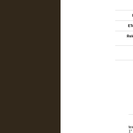
ETe
Rel
te
1"