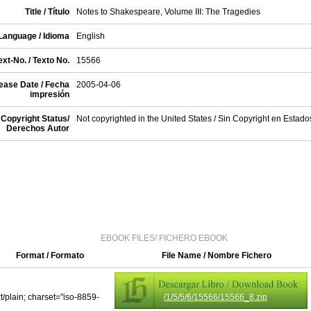
Title / Título
Notes to Shakespeare, Volume III: The Tragedies
Language / Idioma
English
xt-No. / Texto No.
15566
ease Date / Fecha
2005-04-06
impresión
Copyright Status/
Not copyrighted in the United States / Sin Copyright en Estad
Derechos Autor
EBOOK FILES/ FICHERO EBOOK
Format / Formato
File Name / Nombre Fichero
xt/plain; charset="iso-8859-
/1/5/5/6/15566/15566_8.zip