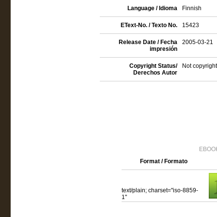
Language / Idioma
Finnish
EText-No. / Texto No.
15423
Release Date / Fecha
2005-03-21
impresión
Copyright Status/
Not copyright
Derechos Autor
EBOOK
Format / Formato
text/plain; charset="iso-8859-
1"