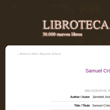
« Return to Index / Regresar al Inicio
Samuel Cröe
BIBLIOGRAPHIC 
Author / Autor
Järnefelt, Ar
Title / Título
Samuel Cröel