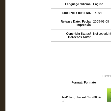
Language / Idioma
English
EText-No. / Texto No.
15294
Release Date / Fecha
2005-03-08
impresión
Copyright Status/
Not copyright
Derechos Autor
EBOOK
Format / Formato
text/plain; charset="iso-8859-
1"