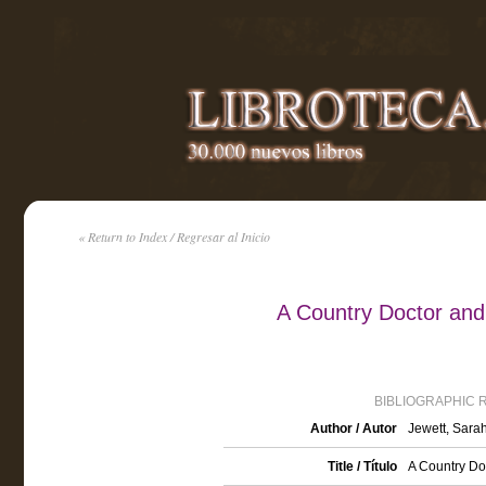
« Return to Index / Regresar al Inicio
A Country Doctor and
BIBLIOGRAPHIC 
Author / Autor
Jewett, Sara
Title / Título
A Country Do