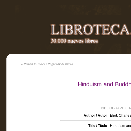
« Return to Index / Regresar al Inicio
Hinduism and Buddhi
BIBLIOGRAPHIC 
Author / Autor
Eliot, Charle
Title / Título
Hinduism and 