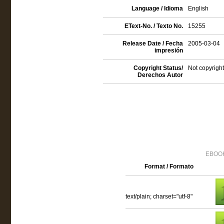
Language / Idioma
English
EText-No. / Texto No.
15255
Release Date / Fecha
2005-03-04
impresión
Copyright Status/
Not copyright
Derechos Autor
EBOOK
Format / Formato
text/plain; charset="utf-8"