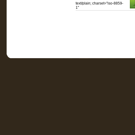
text/plain; charset="iso-8859-
1"