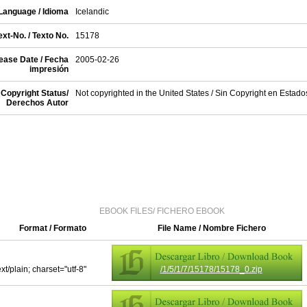
Language / Idioma
Icelandic
xt-No. / Texto No.
15178
ease Date / Fecha
2005-02-26
impresión
Copyright Status/
Not copyrighted in the United States / Sin Copyright en Estad
Derechos Autor
EBOOK FILES/ FICHERO EBOOK
Format / Formato
File Name / Nombre Fichero
ext/plain; charset="utf-8"
/1/5/1/7/15178/15178_0.zip