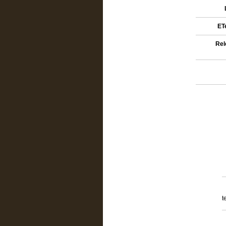
ETe
Rel
t