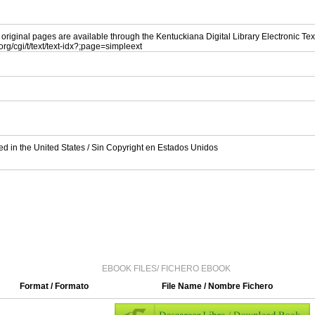
 original pages are available through the Kentuckiana Digital Library Electronic Tex
l.org/cgi/t/text/text-idx?;page=simpleext
ed in the United States / Sin Copyright en Estados Unidos
EBOOK FILES/ FICHERO EBOOK
Format / Formato
File Name / Nombre Fichero