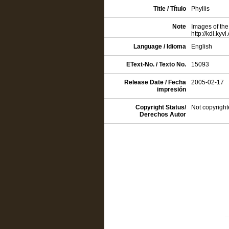
Title / Título
Phyllis
Note
Images of the
http://kdl.kyv
Language / Idioma
English
EText-No. / Texto No.
15093
Release Date / Fecha
2005-02-17
impresión
Copyright Status/
Not copyright
Derechos Autor