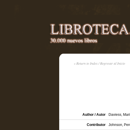
« Return to Index / Regresar al Inicio
Author / Autor
Daviess, Mar
Contributor
Johnson, Percy