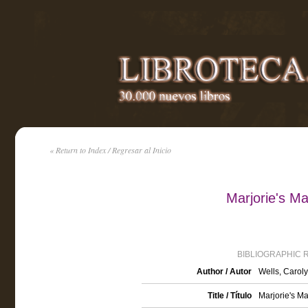
« Return to Index / Regresar al Inicio
Marjorie's M
BIBLIOGRAPHIC 
Author / Autor
Wells, Carol
Title / Título
Marjorie's M