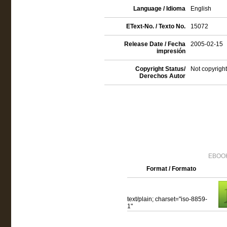
Language / Idioma
English
EText-No. / Texto No.
15072
Release Date / Fecha
2005-02-15
impresión
Copyright Status/
Not copyright
Derechos Autor
EBOOK
Format / Formato
text/plain; charset="iso-8859-
1"