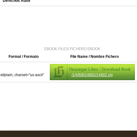
Derechos Autor
EBOOK FILES/ FICHERO EBOOK
Format / Formato
File Name / Nombre Fichero
ext/plain; charset="us-ascii"
/1/4/8/8/14882/14882.zip