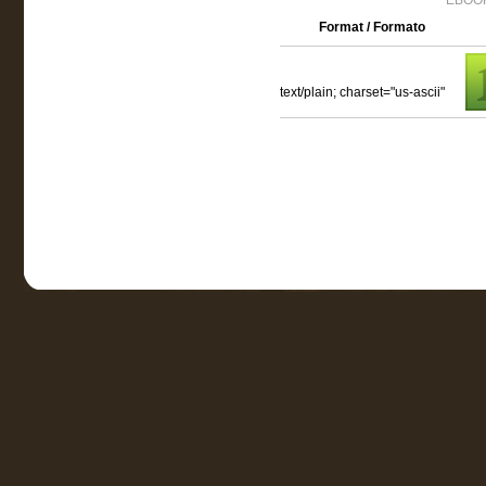
EBOOK
Format / Formato
text/plain; charset="us-ascii"