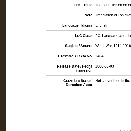
Title / Título
The Four Horsemen of
Note
Translation of Los cuat
Language / Idioma
English
LoC Class
PQ: Language and Lite
Subject / Asunto
World War, 1914-1918 
EText-No. / Texto No.
1484
Release Date / Fecha
2006-05-03
impresión
Copyright Status/
Not copyrighted in the
Derechos Autor