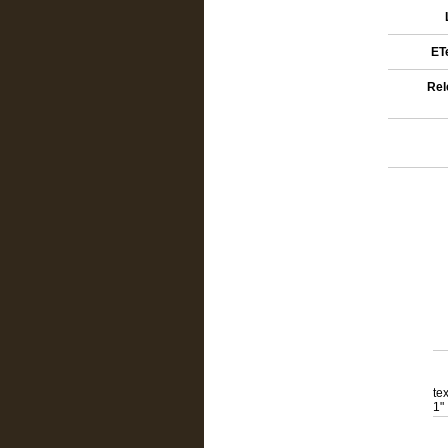
ETe
Rel
te
1"