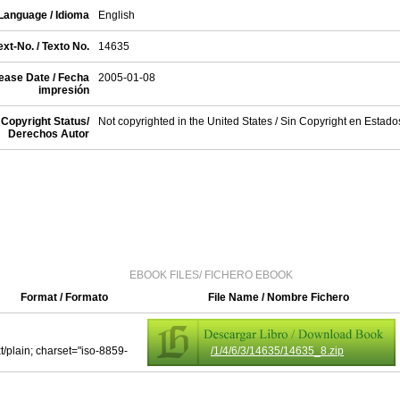
Language / Idioma
English
xt-No. / Texto No.
14635
ease Date / Fecha
2005-01-08
impresión
Copyright Status/
Not copyrighted in the United States / Sin Copyright en Estad
Derechos Autor
EBOOK FILES/ FICHERO EBOOK
Format / Formato
File Name / Nombre Fichero
xt/plain; charset="iso-8859-
/1/4/6/3/14635/14635_8.zip