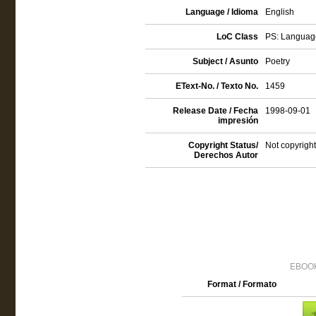
Language / Idioma
English
LoC Class
PS: Language
Subject / Asunto
Poetry
EText-No. / Texto No.
1459
Release Date / Fecha
1998-09-01
impresión
Copyright Status/
Not copyright
Derechos Autor
EBOOK
Format / Formato