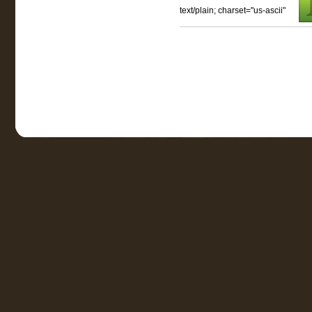
text/plain; charset="us-ascii"