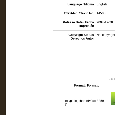
Language / Idioma
English
EText-No. / Texto No.
14500
Release Date / Fecha
2004-12-28
impresión
Copyright Status/
Not copyright
Derechos Autor
EBOOK
Format / Formato
text/plain; charset="iso-8859-
1"