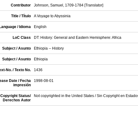
Contributor
Johnson, Samuel, 1709-1784 [Translator]
Title / Título
A Voyage to Abyssinia
Language / Idioma
English
LoC Class
DT: History: General and Eastern Hemisphere: Africa
Subject / Asunto
Ethiopia -- History
Subject / Asunto
Ethiopia
xt-No. / Texto No.
1436
ease Date / Fecha
1998-08-01
impresión
Copyright Status/
Not copyrighted in the United States / Sin Copyright en Estad
Derechos Autor