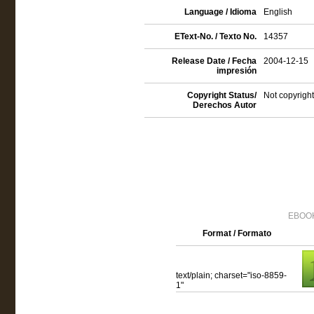
Language / Idioma
English
EText-No. / Texto No.
14357
Release Date / Fecha
2004-12-15
impresión
Copyright Status/
Not copyright
Derechos Autor
EBOOK
Format / Formato
text/plain; charset="iso-8859-
1"