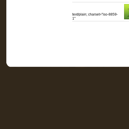
text/plain; charset="iso-8859-
1"