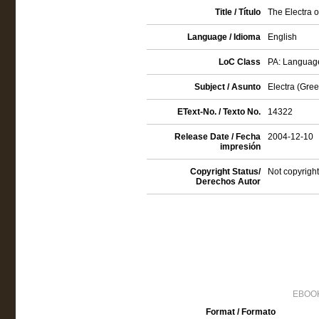
Title / Título
The Electra o
Language / Idioma
English
LoC Class
PA: Language
Subject / Asunto
Electra (Gre
EText-No. / Texto No.
14322
Release Date / Fecha
2004-12-10
impresión
Copyright Status/
Not copyright
Derechos Autor
EBOOK
Format / Formato