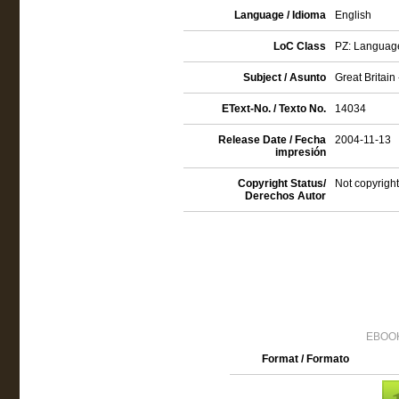
Language / Idioma
English
LoC Class
PZ: Language 
Subject / Asunto
Great Britain 
EText-No. / Texto No.
14034
Release Date / Fecha
2004-11-13
impresión
Copyright Status/
Not copyright
Derechos Autor
EBOOK
Format / Formato