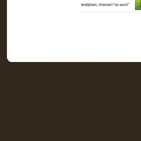
text/plain; charset="us-ascii"