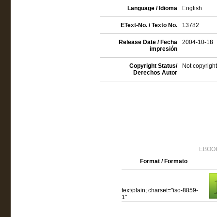
Language / Idioma
English
EText-No. / Texto No.
13782
Release Date / Fecha
2004-10-18
impresión
Copyright Status/
Not copyright
Derechos Autor
EBOOK
Format / Formato
text/plain; charset="iso-8859-
1"