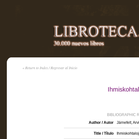
« Return to Index / Regresar al Inicio
Ihmiskohtal
BIBLIOGRAPHIC 
Author / Autor
Järnefelt, Ar
Title / Título
Ihmiskohtalo