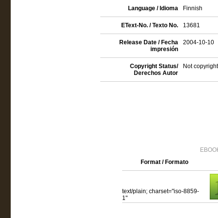
Language / Idioma
Finnish
EText-No. / Texto No.
13681
Release Date / Fecha
2004-10-10
impresión
Copyright Status/
Not copyright
Derechos Autor
EBOOK
Format / Formato
text/plain; charset="iso-8859-
1"