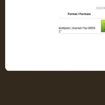
EBOOK
Format / Formato
text/plain; charset="iso-8859-
1"