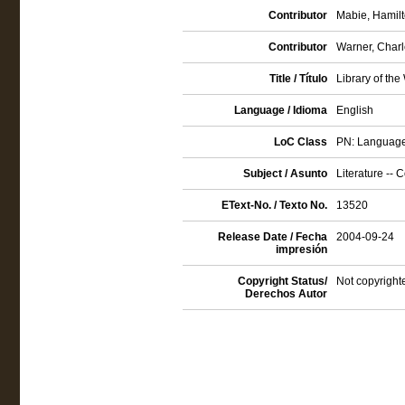
Contributor
Mabie, Hamilt
Contributor
Warner, Charl
Title / Título
Library of th
Language / Idioma
English
LoC Class
PN: Language a
Subject / Asunto
Literature -- C
EText-No. / Texto No.
13520
Release Date / Fecha
2004-09-24
impresión
Copyright Status/
Not copyright
Derechos Autor