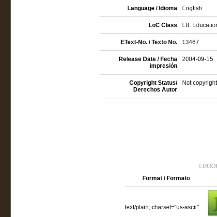
Language / Idioma
English
LoC Class
LB: Education
EText-No. / Texto No.
13467
Release Date / Fecha
2004-09-15
impresión
Copyright Status/
Not copyright
Derechos Autor
EBOOK
Format / Formato
text/plain; charset="us-ascii"