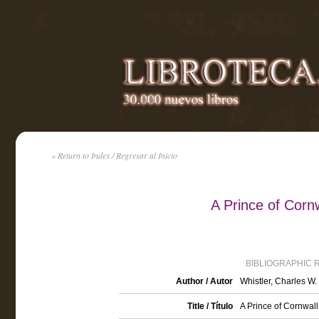
« Return to Index / Regresar al Inicio
A Prince of Corn
BIBLIOGRAPHIC 
Author / Autor
Whistler, Charles W.
Title / Título
A Prince of Cornwall