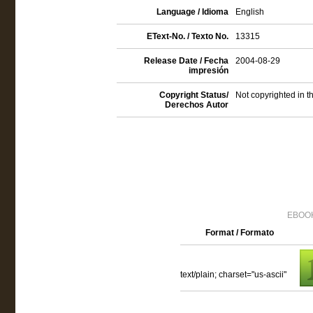
Language / Idioma
English
EText-No. / Texto No.
13315
Release Date / Fecha
2004-08-29
impresión
Copyright Status/
Not copyrighted in t
Derechos Autor
EBOOK
Format / Formato
text/plain; charset="us-ascii"