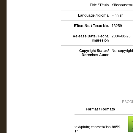
Title / Título
Ylösnousemus
Language / Idioma
Finnish
EText-No. / Texto No.
13259
Release Date / Fecha
2004-08-23
impresión
Copyright Status/
Not copyright
Derechos Autor
EBOOK
Format / Formato
text/plain; charset="iso-8859-
1"