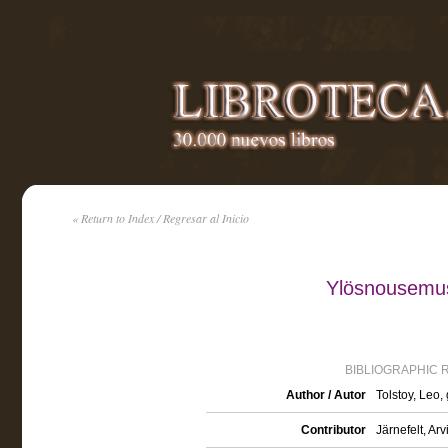
« Return to Index / Regresar al Inicio
Ylösnousemus 
BIBLIOGRAPHIC 
Author / Autor
Tolstoy, Leo,
Contributor
Järnefelt, Ar