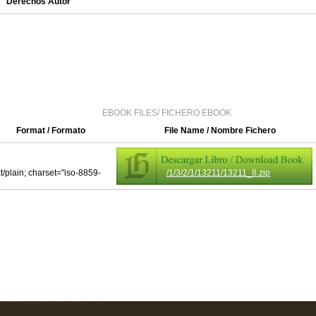
Derechos Autor
EBOOK FILES/ FICHERO EBOOK
Format / Formato
File Name / Nombre Fichero
xt/plain; charset="iso-8859-
/1/3/2/1/13211/13211_8.zip