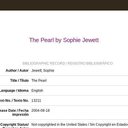
The Pearl by Sophie Jewett
BIBLIOGRAPHIC RECORD / REGISTRO BIBLIOGRÁFICO
Author / Autor
Jewett, Sophie
Title / Título
The Pearl
Language / Idioma
English
xt-No. / Texto No.
13211
ease Date / Fecha
2004-08-18
impresión
Copyright Status/
Not copyrighted in the United States / Sin Copyright en Estad