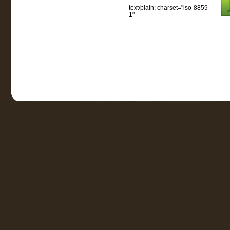
text/plain; charset="iso-8859-
1"