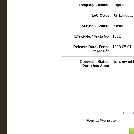
Language / Idioma
English
LoC Class
PS: Language
Subject / Asunto
Poetry
EText-No. / Texto No.
1321
Release Date / Fecha
1998-05-01
impresión
Copyright Status/
Not copyright
Derechos Autor
EBOOK
Format / Formato