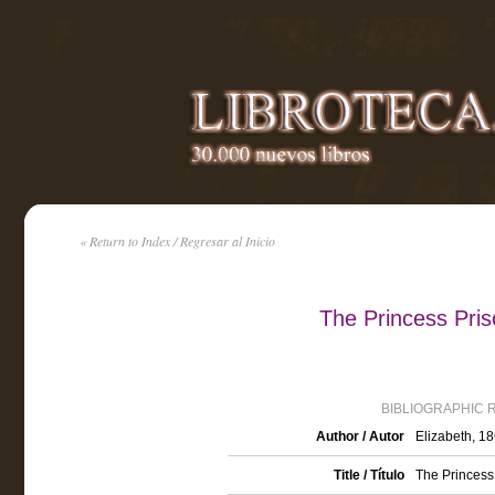
« Return to Index / Regresar al Inicio
The Princess Prisc
BIBLIOGRAPHIC 
Author / Autor
Elizabeth, 1
Title / Título
The Princess P