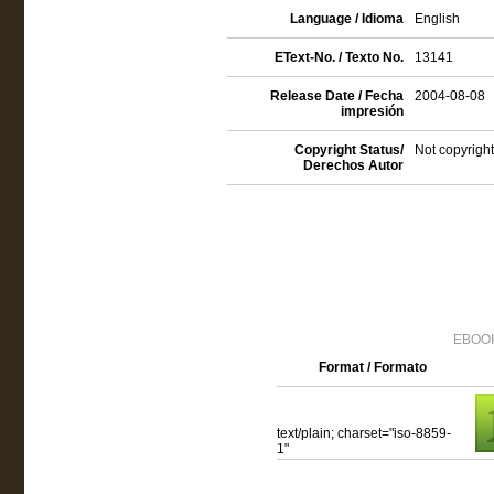
Language / Idioma
English
EText-No. / Texto No.
13141
Release Date / Fecha
2004-08-08
impresión
Copyright Status/
Not copyright
Derechos Autor
EBOOK
Format / Formato
text/plain; charset="iso-8859-
1"