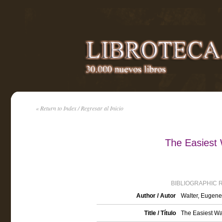
« Return to Index / Regresar al Inicio
The Easiest
BIBLIOGRAPHIC 
Author / Autor
Walter, Eugene
Title / Título
The Easiest Wa