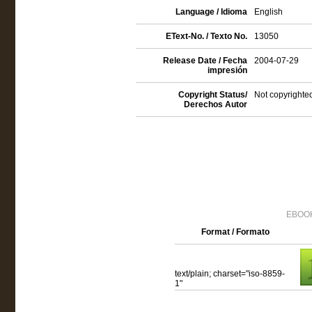
Language / Idioma
English
EText-No. / Texto No.
13050
Release Date / Fecha
2004-07-29
impresión
Copyright Status/
Not copyrighted
Derechos Autor
EBOOK
Format / Formato
text/plain; charset="iso-8859-
1"