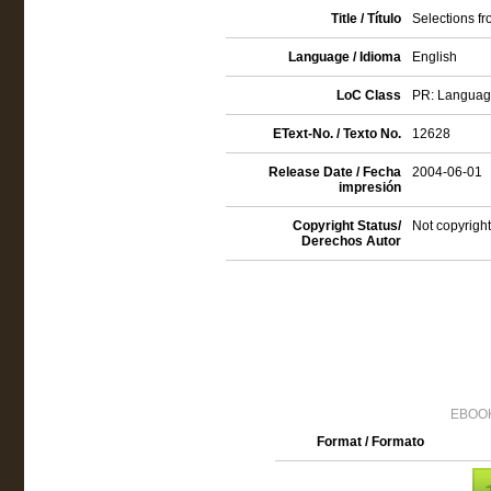
Title / Título
Selections f
Language / Idioma
English
LoC Class
PR: Language 
EText-No. / Texto No.
12628
Release Date / Fecha
2004-06-01
impresión
Copyright Status/
Not copyright
Derechos Autor
EBOOK
Format / Formato