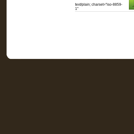
text/plain; charset="iso-8859-
1"