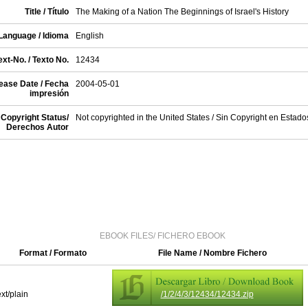
Title / Título
The Making of a Nation The Beginnings of Israel's History
Language / Idioma
English
xt-No. / Texto No.
12434
ease Date / Fecha
2004-05-01
impresión
Copyright Status/
Not copyrighted in the United States / Sin Copyright en Estad
Derechos Autor
EBOOK FILES/ FICHERO EBOOK
Format / Formato
File Name / Nombre Fichero
ext/plain
/1/2/4/3/12434/12434.zip