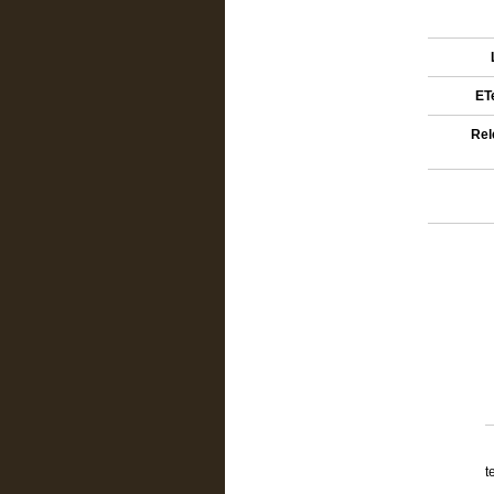
ETe
Rel
t