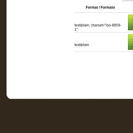
EBOOK
Format / Formato
text/plain; charset="iso-8859-
1"
text/plain