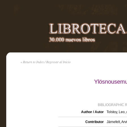
« Return to Index / Regresar al Inicio
Ylösnousemus
BIBLIOGRAPHIC 
Author / Autor
Tolstoy, Leo,
Contributor
Järnefelt, Ar