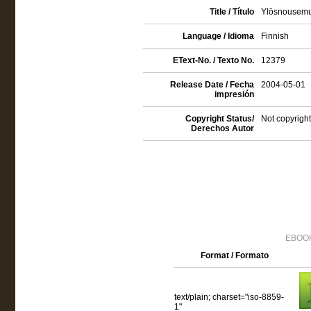
Title / Título
Ylösnousemu
Language / Idioma
Finnish
EText-No. / Texto No.
12379
Release Date / Fecha
2004-05-01
impresión
Copyright Status/
Not copyright
Derechos Autor
EBOOK
Format / Formato
text/plain; charset="iso-8859-
1"