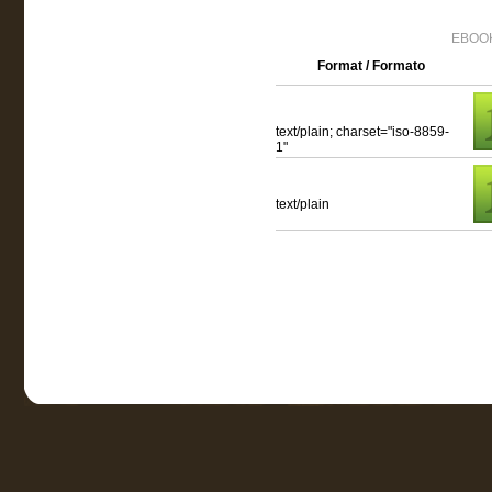
EBOOK
Format / Formato
text/plain; charset="iso-8859-
1"
text/plain