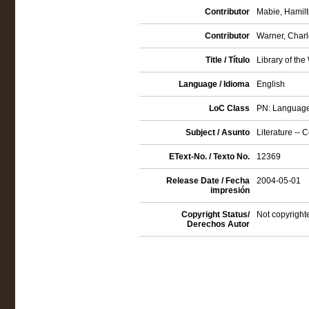
Contributor
Mabie, Hamilt
Contributor
Warner, Charl
Title / Título
Library of th
Language / Idioma
English
LoC Class
PN: Language a
Subject / Asunto
Literature -- C
EText-No. / Texto No.
12369
Release Date / Fecha
2004-05-01
impresión
Copyright Status/
Not copyright
Derechos Autor