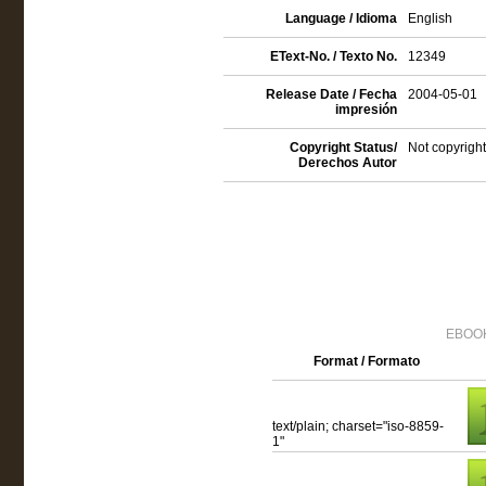
Language / Idioma
English
EText-No. / Texto No.
12349
Release Date / Fecha
2004-05-01
impresión
Copyright Status/
Not copyright
Derechos Autor
EBOOK
Format / Formato
text/plain; charset="iso-8859-
1"