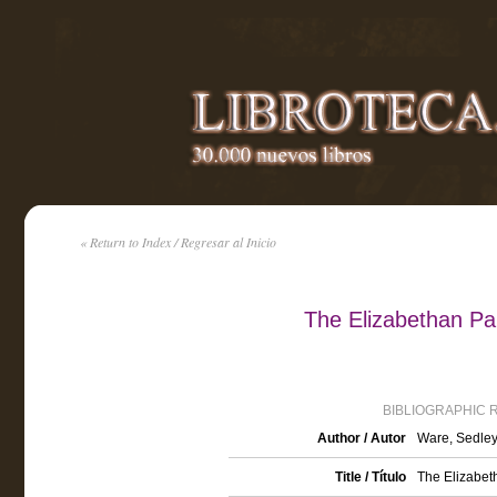
« Return to Index / Regresar al Inicio
The Elizabethan Pari
BIBLIOGRAPHIC 
Author / Autor
Ware, Sedle
Title / Título
The Elizabeth