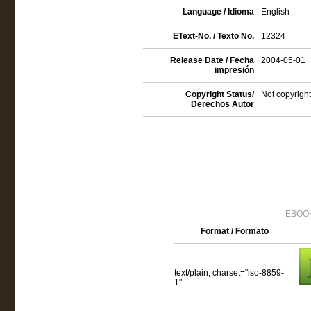
Language / Idioma
English
EText-No. / Texto No.
12324
Release Date / Fecha
2004-05-01
impresión
Copyright Status/
Not copyright
Derechos Autor
EBOOK
Format / Formato
text/plain; charset="iso-8859-
1"