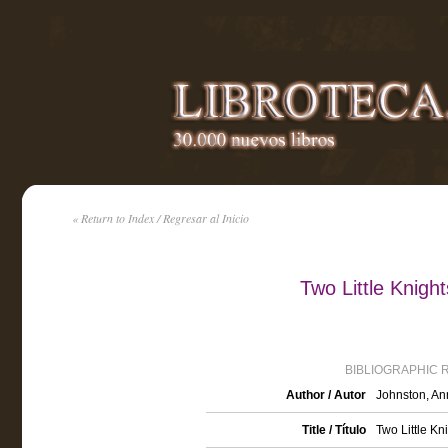
« Return to Index / Regresar al Inicio
Two Little Knigh
BIBLIOGRAPHIC 
Author / Autor
Johnston, An
Title / Título
Two Little Kn