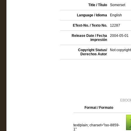
Title / Título
Somerset
Language / Idioma
English
EText-No. / Texto No.
12287
Release Date / Fecha
2004-05-01
impresión
Copyright Status/
Not copyright
Derechos Autor
EBOOK
Format / Formato
text/plain; charset="iso-8859-
1"