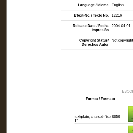
Language / Idioma
English
EText-No. / Texto No.
12216
Release Date / Fecha
2004-04-01
impresión
Copyright Status/
Not copyright
Derechos Autor
EBOOK
Format / Formato
text/plain; charset="iso-8859-
1"