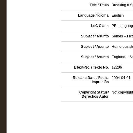
Title / Título
Breaking a Sp
Language / Idioma
English
LoC Class
PR: Language 
Subject / Asunto
Sailors -- Fic
Subject / Asunto
Humorous sto
Subject / Asunto
England -- So
EText-No. / Texto No.
12206
Release Date / Fecha
2004-04-01
impresión
Copyright Status/
Not copyright
Derechos Autor