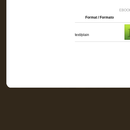
EBOOK
Format / Formato
text/plain