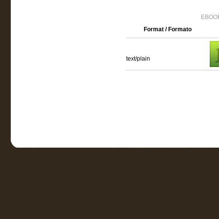
EBOOK
Format / Formato
text/plain