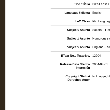
Title / Título
Bill's Lapse O
Language / Idioma
English
LoC Class
PR: Language 
Subject / Asunto
Sailors -- Fic
Subject / Asunto
Humorous sto
Subject / Asunto
England -- So
EText-No. / Texto No.
12204
Release Date / Fecha
2004-04-01
impresión
Copyright Status/
Not copyright
Derechos Autor