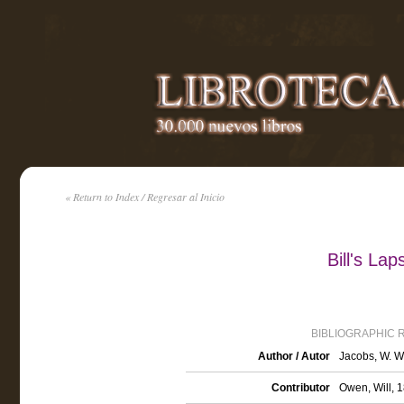
« Return to Index / Regresar al Inicio
Bill's La
BIBLIOGRAPHIC 
Author / Autor
Jacobs, W. W
Contributor
Owen, Will, 1