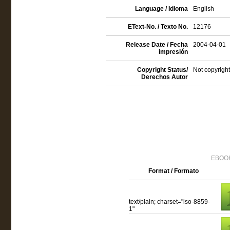
Language / Idioma
English
EText-No. / Texto No.
12176
Release Date / Fecha
2004-04-01
impresión
Copyright Status/
Not copyright
Derechos Autor
EBOOK
Format / Formato
text/plain; charset="iso-8859-
1"